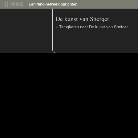
Een Ning-netwerk oprichten.
De kunst van Shefqet
«
Terugkeren naar De kunst van Shefqet