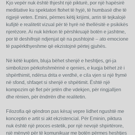
Kjo vepër nuk është thjesht një pikturë, por një hapësirë
meditative ku spektatori ftohet të hyjë, të humbasë dhe të
rigjejë veten. Emini, përmes këtij krijimi, arrin të tejkalojë
kufijtë e realitetit vizual për të hyrë në thellësitë e psikikës
njerëzore. Ai nuk kërkon të përshkruajë botën e jashtme,
por të deshifrojë ndjenjat që na pushtojnë – ato emocione
të papërkthyeshme që ekzistojnë përtej gjuhës.
Në këtë kuptim, bluja bëhet shenjë e heshtjes, gri-ja
simbolizon përkohshmërinë e qenies, e kuqja bëhet zë i
shpërthimit, ndërsa drita e verdhë, e cila vjen si një frymë
në sfond, shfaqet si shenjë e shpëtimit. Është një
kompozim që flet për jetën dhe vdekjen, për ringjalljen
dhe rënien, për ëndrrën dhe realitetin.
Filozofia që qëndron pas kësaj vepre lidhet ngushtë me
konceptin e artit si akt ekzistencial. Për Eminin, piktura
nuk është një proces estetik, por një nevojë shpirtërore,
një mënyrë për të komunikuar me botën përmes heshtjes