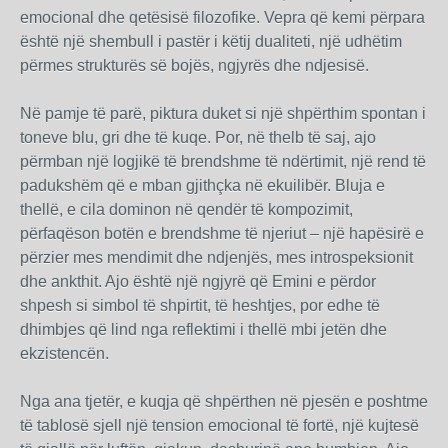
emocional dhe qetësisë filozofike. Vepra që kemi përpara
është një shembull i pastër i këtij dualiteti, një udhëtim
përmes strukturës së bojës, ngjyrës dhe ndjesisë.
Në pamje të parë, piktura duket si një shpërthim spontan i
toneve blu, gri dhe të kuqe. Por, në thelb të saj, ajo
përmban një logjikë të brendshme të ndërtimit, një rend të
padukshëm që e mban gjithçka në ekuilibër. Bluja e
thellë, e cila dominon në qendër të kompozimit,
përfaqëson botën e brendshme të njeriut – një hapësirë e
përzier mes mendimit dhe ndjenjës, mes introspeksionit
dhe ankthit. Ajo është një ngjyrë që Emini e përdor
shpesh si simbol të shpirtit, të heshtjes, por edhe të
dhimbjes që lind nga reflektimi i thellë mbi jetën dhe
ekzistencën.
Nga ana tjetër, e kuqja që shpërthen në pjesën e poshtme
të tablosë sjell një tension emocional të fortë, një kujtesë