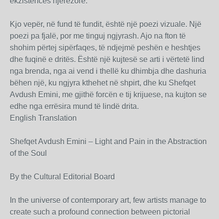
ekzistencës njerëzore.
Kjo vepër, në fund të fundit, është një poezi vizuale. Një
poezi pa fjalë, por me tinguj ngjyrash. Ajo na fton të
shohim përtej sipërfaqes, të ndjejmë peshën e heshtjes
dhe fuqinë e dritës. Është një kujtesë se arti i vërtetë lind
nga brenda, nga ai vend i thellë ku dhimbja dhe dashuria
bëhen një, ku ngjyra kthehet në shpirt, dhe ku Shefqet
Avdush Emini, me gjithë forcën e tij krijuese, na kujton se
edhe nga errësira mund të lindë drita.
English Translation
Shefqet Avdush Emini – Light and Pain in the Abstraction
of the Soul
By the Cultural Editorial Board
In the universe of contemporary art, few artists manage to
create such a profound connection between pictorial