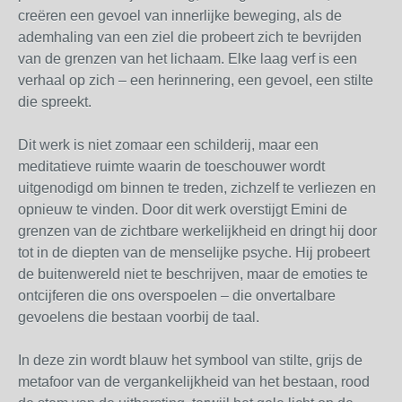
creëren een gevoel van innerlijke beweging, als de
ademhaling van een ziel die probeert zich te bevrijden
van de grenzen van het lichaam. Elke laag verf is een
verhaal op zich – een herinnering, een gevoel, een stilte
die spreekt.
Dit werk is niet zomaar een schilderij, maar een
meditatieve ruimte waarin de toeschouwer wordt
uitgenodigd om binnen te treden, zichzelf te verliezen en
opnieuw te vinden. Door dit werk overstijgt Emini de
grenzen van de zichtbare werkelijkheid en dringt hij door
tot in de diepten van de menselijke psyche. Hij probeert
de buitenwereld niet te beschrijven, maar de emoties te
ontcijferen die ons overspoelen – die onvertalbare
gevoelens die bestaan voorbij de taal.
In deze zin wordt blauw het symbool van stilte, grijs de
metafoor van de vergankelijkheid van het bestaan, rood