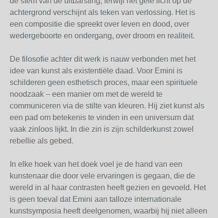
de stem van de uitbarsting, terwijl het gele licht op de
achtergrond verschijnt als teken van verlossing. Het is
een compositie die spreekt over leven en dood, over
wedergeboorte en ondergang, over droom en realiteit.
De filosofie achter dit werk is nauw verbonden met het
idee van kunst als existentiële daad. Voor Emini is
schilderen geen esthetisch proces, maar een spirituele
noodzaak – een manier om met de wereld te
communiceren via de stilte van kleuren. Hij ziet kunst als
een pad om betekenis te vinden in een universum dat
vaak zinloos lijkt. In die zin is zijn schilderkunst zowel
rebellie als gebed.
In elke hoek van het doek voel je de hand van een
kunstenaar die door vele ervaringen is gegaan, die de
wereld in al haar contrasten heeft gezien en gevoeld. Het
is geen toeval dat Emini aan talloze internationale
kunstsymposia heeft deelgenomen, waarbij hij niet alleen