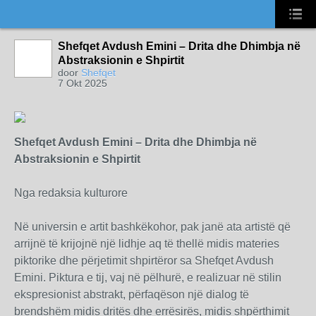
Shefqet Avdush Emini – Drita dhe Dhimbja në
Abstraksionin e Shpirtit
door
Shefqet
7 Okt 2025
Shefqet Avdush Emini – Drita dhe Dhimbja në
Abstraksionin e Shpirtit
Nga redaksia kulturore
Në universin e artit bashkëkohor, pak janë ata artistë që
arrijnë të krijojnë një lidhje aq të thellë midis materies
piktorike dhe përjetimit shpirtëror sa Shefqet Avdush
Emini. Piktura e tij, vaj në pëlhurë, e realizuar në stilin
ekspresionist abstrakt, përfaqëson një dialog të
brendshëm midis dritës dhe errësirës, midis shpërthimit