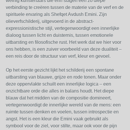
weinig kunstenaars die erin slagen een zo diepe
verbinding te creëren tussen de materie van de verf en de
spirituele ervaring als Shefqet Avdush Emini. Zijn
olieverfschilderij, uitgevoerd in de abstract-
expressionistische stijl, vertegenwoordigt een innerlijke
dialoog tussen licht en duisternis, tussen emotionele
uitbarsting en filosofische rust. Het werk dat we hier voor
ons hebben, is een zuiver voorbeeld van deze dualiteit –
een reis door de structuur van verf, kleur en gevoel.
Op het eerste gezicht lijkt het schilderij een spontane
uitbarsting van blauwe, grijze en rode tonen. Maar onder
deze oppervlakte schuilt een innerlijke logica – een
onzichtbare orde die alles in balans houdt. Het diepe
blauw dat het midden van de compositie domineert,
vertegenwoordigt de innerlijke wereld van de mens: een
ruimte tussen denken en voelen, tussen introspectie en
angst. Het is een kleur die Emini vaak gebruikt als
symbool voor de ziel, voor stilte, maar ook voor de pijn