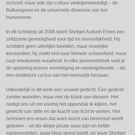
zichzelf, maar ook zijn cultuur vertegenwoordigt – de
Balkangeest en de universele dimensie van het
humanisme.
In dit schilderij uit 2006 toont Shefqet Avdush Emini een
zeldzame gevoeligheid voor tijd en menselijkheid. Hij
schildert geen uiterlijke beelden, maar innerlijke
toestanden; hij zoekt niet naar formele schoonheid, maar
naar emotionele waarheid. In elke penseelstreek voel je
de spanning tussen vernietiging en wedergeboorte – als
een eindeloze cyclus van het menselijk bestaan.
Uiteindelijk is dit werk een visueel gedicht. Een gedicht
zonder woorden, maar met de klank van kleuren. Het
nodigt ons uit om voorbij het oppervlak te kijken, het
gewicht van stilte en de kracht van licht te voelen. Het
herinnert ons eraan dat ware kunst van binnenuit wordt
geboren – uit die diepe plaats waar pijn en liefde
samensmelten, waar kleur geest wordt, en waar Shefqet