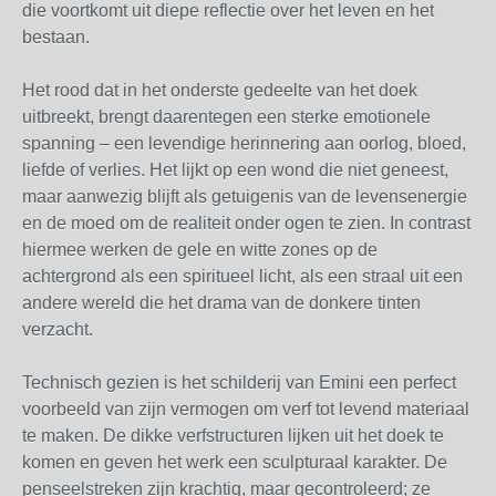
die voortkomt uit diepe reflectie over het leven en het
bestaan.
Het rood dat in het onderste gedeelte van het doek
uitbreekt, brengt daarentegen een sterke emotionele
spanning – een levendige herinnering aan oorlog, bloed,
liefde of verlies. Het lijkt op een wond die niet geneest,
maar aanwezig blijft als getuigenis van de levensenergie
en de moed om de realiteit onder ogen te zien. In contrast
hiermee werken de gele en witte zones op de
achtergrond als een spiritueel licht, als een straal uit een
andere wereld die het drama van de donkere tinten
verzacht.
Technisch gezien is het schilderij van Emini een perfect
voorbeeld van zijn vermogen om verf tot levend materiaal
te maken. De dikke verfstructuren lijken uit het doek te
komen en geven het werk een sculpturaal karakter. De
penseelstreken zijn krachtig, maar gecontroleerd; ze