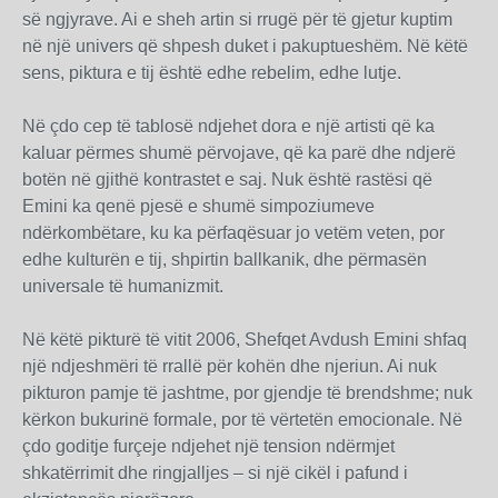
së ngjyrave. Ai e sheh artin si rrugë për të gjetur kuptim
në një univers që shpesh duket i pakuptueshëm. Në këtë
sens, piktura e tij është edhe rebelim, edhe lutje.
Në çdo cep të tablosë ndjehet dora e një artisti që ka
kaluar përmes shumë përvojave, që ka parë dhe ndjerë
botën në gjithë kontrastet e saj. Nuk është rastësi që
Emini ka qenë pjesë e shumë simpoziumeve
ndërkombëtare, ku ka përfaqësuar jo vetëm veten, por
edhe kulturën e tij, shpirtin ballkanik, dhe përmasën
universale të humanizmit.
Në këtë pikturë të vitit 2006, Shefqet Avdush Emini shfaq
një ndjeshmëri të rrallë për kohën dhe njeriun. Ai nuk
pikturon pamje të jashtme, por gjendje të brendshme; nuk
kërkon bukurinë formale, por të vërtetën emocionale. Në
çdo goditje furçeje ndjehet një tension ndërmjet
shkatërrimit dhe ringjalljes – si një cikël i pafund i