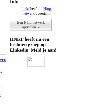
Info
hnkf
heeft dit
Ning-
netwerk
opgericht.
Een Ning-netwerk
oprichten. »
HNKF heeft nu een
besloten groep op
Linkedin. Meld je aan!
even
st
ru
)