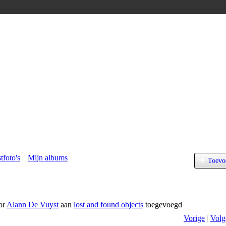
tfoto's
Mijn albums
Toevo
or
Alann De Vuyst
aan
lost and found objects
toegevoegd
Vorige
|
Volg