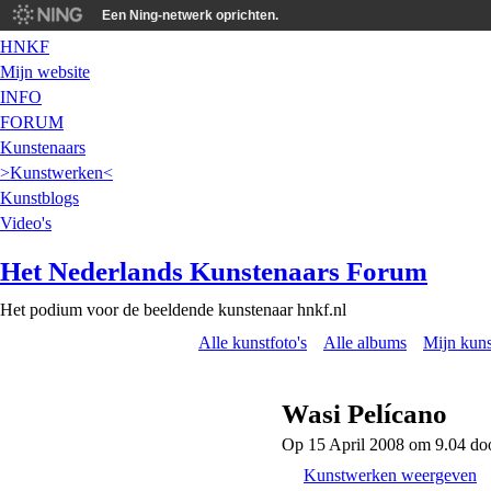
Een Ning-netwerk oprichten.
HNKF
Mijn website
INFO
FORUM
Kunstenaars
>Kunstwerken<
Kunstblogs
Video's
Het Nederlands Kunstenaars Forum
Het podium voor de beeldende kunstenaar hnkf.nl
Alle kunstfoto's
Alle albums
Mijn kuns
Wasi Pelícano
Op 15 April 2008 om 9.04 do
Kunstwerken weergeven