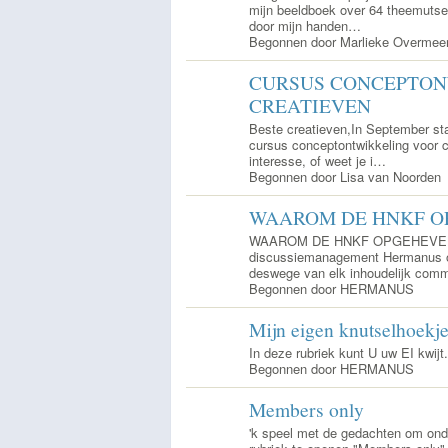
mijn beeldboek over 64 theemutsen
door mijn handen…
Begonnen door Marlieke Overmee
CURSUS CONCEPTON
CREATIEVEN
Beste creatieven,In September st
cursus conceptontwikkeling voor c
interesse, of weet je i…
Begonnen door Lisa van Noorden
WAAROM DE HNKF O
WAAROM DE HNKF OPGEHEVEN
discussiemanagement Hermanus o
deswege van elk inhoudelijk co
Begonnen door HERMANUS
Mijn eigen knutselhoekj
In deze rubriek kunt U uw EI kwijt.
Begonnen door HERMANUS
Members only
'k speel met de gedachten om ond