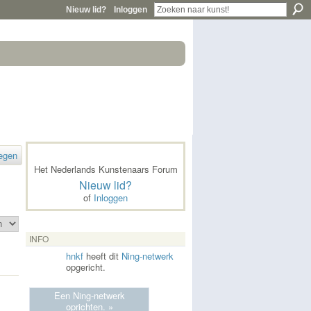
Nieuw lid?
Inloggen
egen
Het Nederlands Kunstenaars Forum
Nieuw lid?
of
Inloggen
INFO
hnkf
heeft dit
Ning-netwerk
opgericht.
Een Ning-netwerk
oprichten. »