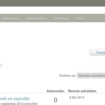
kunstenaars
>kunstwerken<
kunstblogs
video's
kunstenaars forum
 hnkf.nl
Toevo
7)
Sorteren op:
Antwoorden
Recente activiteiten
k en expositie
8 Apr 2014
0
In september 2014 verschijnt