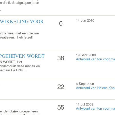
 die ik de afgelopen jaren
r
WIKKELING VOOR
14 Jun 2010
0
art ik weer met een nieuwe
reatieven. Heb je zelf
PGEHEVEN WORDT
19 Sept 2008
38
Antwoord van ton voortm
 WORDT. Het
nderhoudt deze rubriek en
mmentaar De HNK…
e
4 Sept 2008
22
Antwoord van Helene Kho
11 Jul 2008
55
Antwoord van ton voortm
er de rubriek groepen een