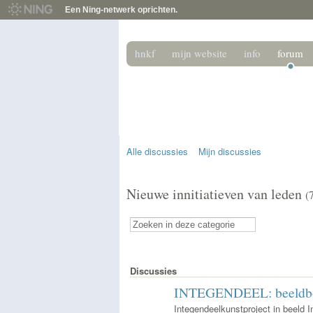
Een Ning-netwerk oprichten.
hnkf
mijn website
info
forum
het nederlands 
Het podium voor de beeldende kunstenaar
Alle discussies
Mijn discussies
Nieuwe innitiatieven van leden
(
Discussies
INTEGENDEEL: beeldboe
Integendeelkunstproject in beeld 