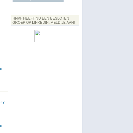
HNKF HEEFT NU EEN BESLOTEN
GROEP OP LINKEDIN. MELD JE AAN!
an
ury
an