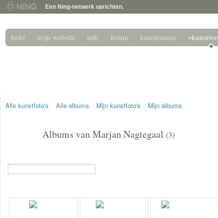
Een Ning-netwerk oprichten.
hnkf
mijn website
info
forum
kunstenaars
>kunstwe
het nederlands kunstenaa
Het podium voor de beeldende kunstenaar hnkf.nl
Alle kunstfoto's
Alle albums
Mijn kunstfoto's
Mijn albums
Albums van Marjan Nagtegaal
(3)