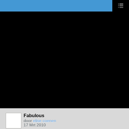
Fabulous
door
elise coenen
17 Mrt 2010