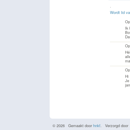
.
Wordt lid v
Op
Ik
Bo
Da
Op
Hé
al
maa
Op
Hi 
Je 
ja
© 2026 Gemaakt door
hnkf
. Verzorgd door