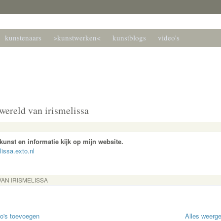
kunstenaars
>kunstwerken<
kunstblogs
video's
kunstenaars forum
 hnkf.nl
wereld van irismelissa
unst en informatie kijk op mijn website.
elissa.exto.nl
VAN IRISMELISSA
to's toevoegen
Alles weerg