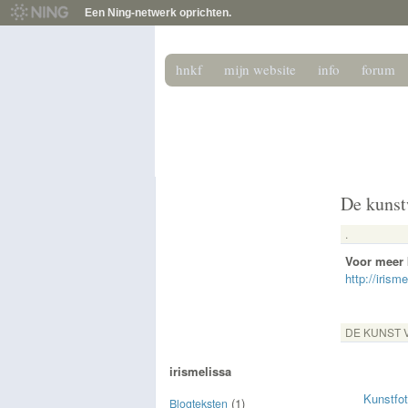
Een Ning-netwerk oprichten.
hnkf
mijn website
info
forum
het nederlands 
Het podium voor de beeldende kunstenaar
De kunst
.
Voor meer k
http://irism
DE KUNST 
irismelissa
Kunstfo
(1)
Blogteksten