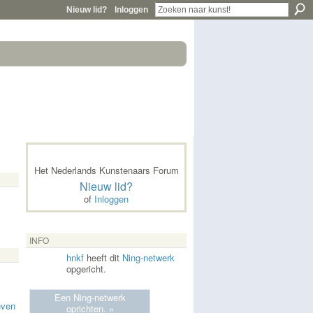
Nieuw lid?
Inloggen
Het Nederlands Kunstenaars Forum
Nieuw lid?
of
Inloggen
INFO
hnkf
heeft dit
Ning-netwerk
opgericht.
Een Ning-netwerk
even
oprichten. »