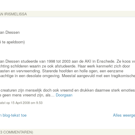
N IRISMELISSA
 van Diessen
6 te apeldoorn)
 van Diessen studeerde van 1998 tot 2003 aan de AKI in Enschede. Ze koos v
ichting schilderen waarin ze ook afstudeerde. Haar werk kenmerkt zich door
rasten en vervreemding. Starende hoofden en holle ogen, een eenzame
achtige in een desolate omgeving. Meestal aangevuld met een tragikomisch
 creaturen zijn menselijk doch ook vreemd en drukken daarmee sterk emoties 
e geen mens vreemd zijn, als…
Doorgaan
atst op 15 April 2008 om 9.53
 blog-tekst toe
Alles weerg
(3 COMMENTAREN)