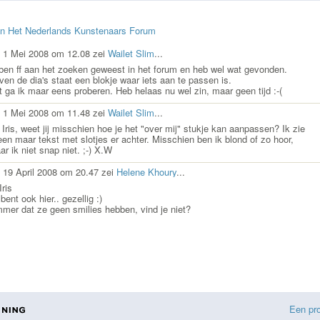
an Het Nederlands Kunstenaars Forum
 1 Mei 2008 om 12.08 zei
Wailet Slim
...
 ben ff aan het zoeken geweest in het forum en heb wel wat gevonden.
ven de dia's staat een blokje waar iets aan te passen is.
t ga ik maar eens proberen. Heb helaas nu wel zin, maar geen tijd :-(
 1 Mei 2008 om 11.48 zei
Wailet Slim
...
 Iris, weet jij misschien hoe je het "over mij" stukje kan aanpassen? Ik zie
leen maar tekst met slotjes er achter. Misschien ben ik blond of zo hoor,
r ik niet snap niet. ;-) X.W
 19 April 2008 om 20.47 zei
Helene Khoury
...
Iris
bent ook hier.. gezellig :)
mmer dat ze geen smilies hebben, vind je niet?
Een pr