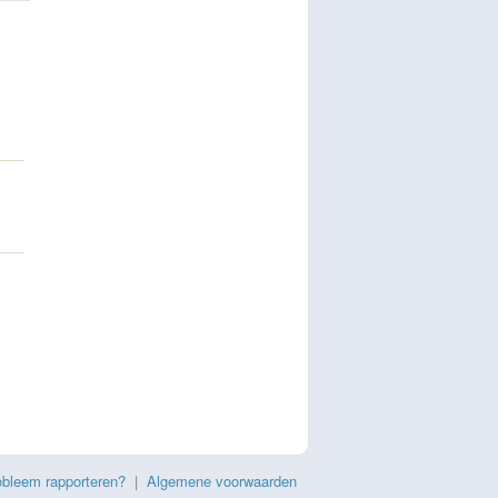
obleem rapporteren?
|
Algemene voorwaarden