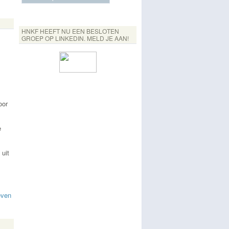
HNKF HEEFT NU EEN BESLOTEN
GROEP OP LINKEDIN. MELD JE AAN!
oor
e
uit
even