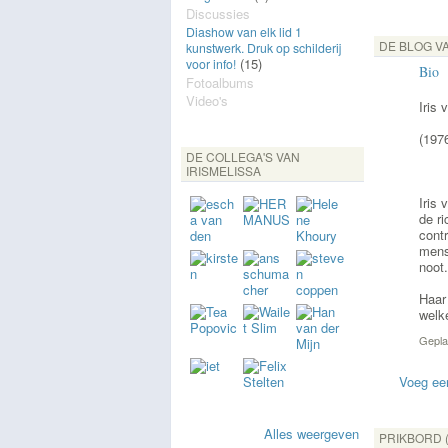
Discussies
Diashow van elk lid 1
DE BLOG VA
kunstwerk. Druk op schilderij
(15)
voor info!
Bio
Fotoalbums
Video's
Iris
(197
DE COLLEGA'S VAN
IRISMELISSA
Iris
de r
cont
mens
noot.
Haar
welk
Gepla
Voeg een
Alles weergeven
PRIKBORD 