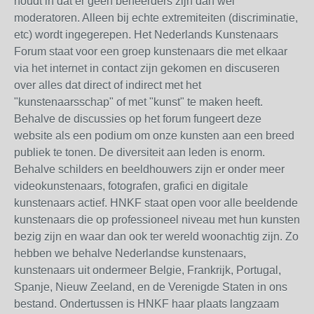
houdt in dat er geen beheerders zijn dan wel
moderatoren. Alleen bij echte extremiteiten (discriminatie,
etc) wordt ingegerepen. Het Nederlands Kunstenaars
Forum staat voor een groep kunstenaars die met elkaar
via het internet in contact zijn gekomen en discuseren
over alles dat direct of indirect met het
"kunstenaarsschap" of met "kunst" te maken heeft.
Behalve de discussies op het forum fungeert deze
website als een podium om onze kunsten aan een breed
publiek te tonen. De diversiteit aan leden is enorm.
Behalve schilders en beeldhouwers zijn er onder meer
videokunstenaars, fotografen, grafici en digitale
kunstenaars actief. HNKF staat open voor alle beeldende
kunstenaars die op professioneel niveau met hun kunsten
bezig zijn en waar dan ook ter wereld woonachtig zijn. Zo
hebben we behalve Nederlandse kunstenaars,
kunstenaars uit ondermeer Belgie, Frankrijk, Portugal,
Spanje, Nieuw Zeeland, en de Verenigde Staten in ons
bestand. Ondertussen is HNKF haar plaats langzaam