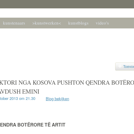
kunstenaars
>kunstwerken<
kunstblogs
video's
kunstenaars forum
 hnkf.nl
Toevo
IKTORI NGA KOSOVA PUSHTON QENDRA BOTËR
AVDUSH EMINI
tober 2013 om 21.30
Blog bekijken
QENDRA BOTËRORE TË ARTIT