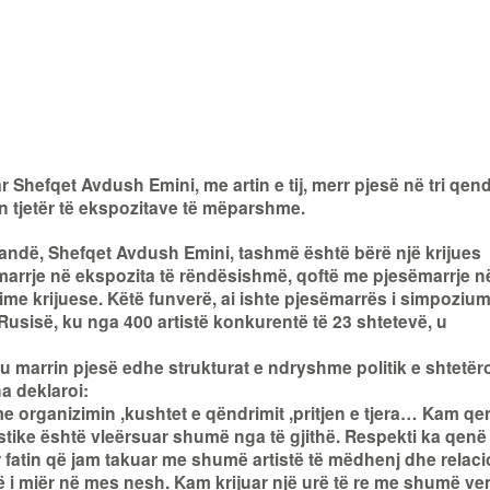
 Shefqet Avdush Emini, me artin e tij, merr pjesë në tri qen
sën tjetër të ekspozitave të mëparshme.
andë, Shefqet Avdush Emini, tashmë është bërë një krijues
marrje në ekspozita të rëndësishmë, qoftë me pjesëmarrje n
ime krijuese. Këtë funverë, ai ishte pjesëmarrës i simpozium
 Rusisë, ku nga 400 artistë konkurentë të 23 shtetevë, u
 marrin pjesë edhe strukturat e ndryshme politik e shtetëro
a deklaroi:
 organizimin ,kushtet e qëndrimit ,pritjen e tjera… Kam qe
stike është vleërsuar shumë nga të gjithë. Respekti ka qenë
r fatin që jam takuar me shumë artistë të mëdhenj dhe relaci
 i miër në mes nesh. Kam krijuar një urë të re me shumë v