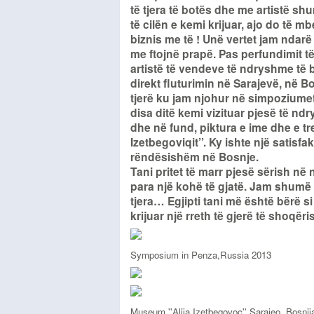
të tjera të botës dhe me artistë s
të cilën e kemi krijuar, ajo do të 
biznis me të ! Unë vertet jam ndarë
me ftojnë prapë. Pas perfundimit 
artistë të vendeve të ndryshme të 
direkt fluturimin në Sarajevë, në B
tjerë ku jam njohur në simpoziumet 
disa ditë kemi vizituar pjesë të nd
dhe në fund, piktura e ime dhe e tr
Izetbegoviqit’’. Ky ishte një satis
rëndësishëm në Bosnje.
Tani pritet të marr pjesë sërish në 
para një kohë të gjatë. Jam shumë 
tjera… Egjipti tani më është bërë 
krijuar një rreth të gjerë të shoqër
Symposium in Penza,Russia 2013
Museum ''Alija Izetbegovoc''
Sarajeo, Bosnij