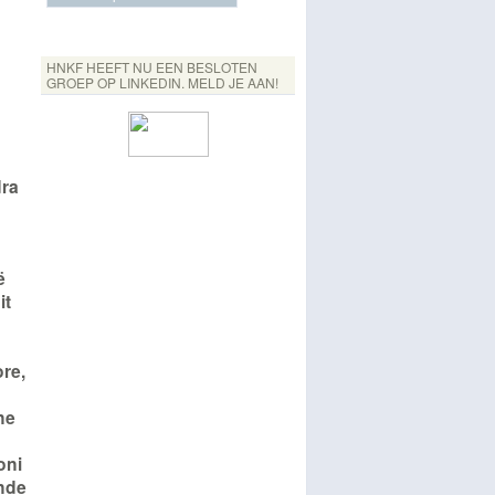
HNKF HEEFT NU EEN BESLOTEN
GROEP OP LINKEDIN. MELD JE AAN!
dra
ë
it
re,
ne
oni
ende