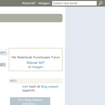
Nieuw lid?
Inloggen
egen
Het Nederlands Kunstenaars Forum
Nieuw lid?
ORE
of
Inloggen
INFO
hnkf
heeft dit
Ning-netwerk
opgericht.
Een Ning-netwerk
oprichten. »