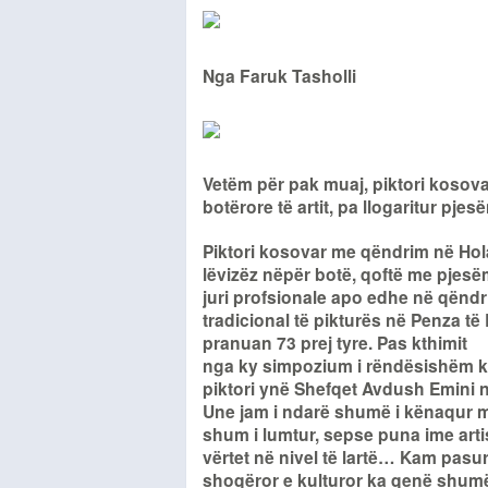
Nga Faruk Tasholli
Vetëm për pak muaj, piktori kosovar
botërore të artit, pa llogaritur pje
Piktori kosovar me qëndrim në Hol
lëvizëz nëpër botë, qoftë me pjesë
juri profsionale apo edhe në qëndr
tradicional të pikturës në Penza të
pranuan 73 prej tyre. Pas kthimit
nga ky simpozium i rëndësishëm ku
piktori ynë Shefqet Avdush Emini n
Une jam i ndarë shumë i kënaqur me
shum i lumtur, sepse puna ime arti
vërtet në nivel të lartë… Kam pasu
shoqëror e kulturor ka qenë shumë