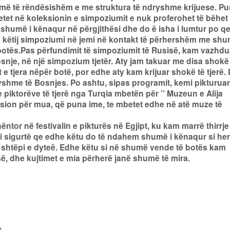
humë të rëndësishëm e me struktura të ndryshme krijuese. P
mbetet në koleksionin e simpoziumit e nuk proferohet të bëhet
 shumë i kënaqur në përgjithësi dhe do ë isha i lumtur po q
të këtij simpoziumi në jemi në kontakt të përhershëm me sh
botës.Pas përfundimit të simpoziumit të Rusisë, kam vazhdu
osnje, në një simpozium tjetër. Aty jam takuar me disa shokë
e tjera nëpër botë, por edhe aty kam krijuar shokë të tjerë. 
ryshme të Bosnjes. Po ashtu, sipas programit, kemi pikturuar
e piktorëve të tjerë nga Turqia mbetën për ’’ Muzeun e Alija
faksion për mua, që puna ime, te mbetet edhe në atë muze të
nëntor në festivalin e pikturës në Egjipt, ku kam marrë thirrje
i sigurtë qe edhe këtu do të ndahem shumë i kënaqur si her
si shtëpi e dyteë. Edhe këtu si në shumë vende të botës kam
isë, dhe kujtimet e mia përherë janë shumë të mira.
a