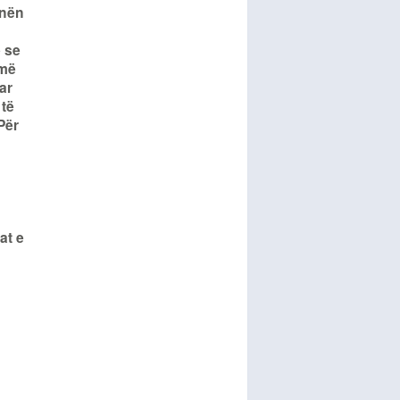
unën
e se
umë
ar
 të
Për
at e