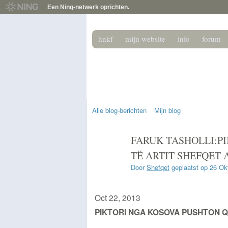
Een Ning-netwerk oprichten.
hnkf
mijn website
info
forum
het nederlands 
Het podium voor de beeldende kunstenaar
Alle blog-berichten
Mijn blog
FARUK TASHOLLI:P
TË ARTIT SHEFQET 
Door
Shefqet
geplaatst op 26 Ok
Oct 22, 2013
PIKTORI NGA KOSOVA PUSHTON 