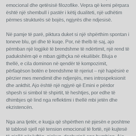
emocional dhe qetësisë filozofike. Vepra që kemi përpara
është një shembull i pastër i këtij dualiteti, një udhëtim
përmes strukturës së bojës, ngjyrës dhe ndjesisë.
Në pamje të parë, piktura duket si një shpërthim spontan i
toneve blu, gri dhe të kuqe. Por, në thelb të saj, ajo
përmban një logjikë të brendshme të ndërtimit, një rend të
padukshëm që e mban gjithçka në ekuilibër. Bluja e
thellë, e cila dominon në qendër të kompozimit,
përfaqëson botën e brendshme të njeriut – një hapësirë e
përzier mes mendimit dhe ndjenjës, mes introspeksionit
dhe ankthit. Ajo është një ngjyrë që Emini e përdor
shpesh si simbol të shpirtit, të heshtjes, por edhe të
dhimbjes që lind nga reflektimi i thellë mbi jetën dhe
ekzistencën.
Nga ana tjetër, e kuqja që shpërthen në pjesën e poshtme
të tablosë sjell një tension emocional të fortë, një kujtesë