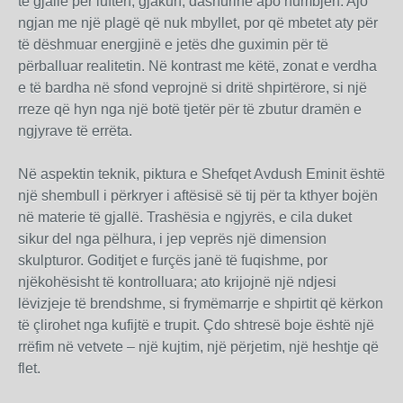
të gjallë për luftën, gjakun, dashurinë apo humbjen. Ajo
ngjan me një plagë që nuk mbyllet, por që mbetet aty për
të dëshmuar energjinë e jetës dhe guximin për të
përballuar realitetin. Në kontrast me këtë, zonat e verdha
e të bardha në sfond veprojnë si dritë shpirtërore, si një
rreze që hyn nga një botë tjetër për të zbutur dramën e
ngjyrave të errëta.
Në aspektin teknik, piktura e Shefqet Avdush Eminit është
një shembull i përkryer i aftësisë së tij për ta kthyer bojën
në materie të gjallë. Trashësia e ngjyrës, e cila duket
sikur del nga pëlhura, i jep veprës një dimension
skulpturor. Goditjet e furçës janë të fuqishme, por
njëkohësisht të kontrolluara; ato krijojnë një ndjesi
lëvizjeje të brendshme, si frymëmarrje e shpirtit që kërkon
të çlirohet nga kufijtë e trupit. Çdo shtresë boje është një
rrëfim në vetvete – një kujtim, një përjetim, një heshtje që
flet.