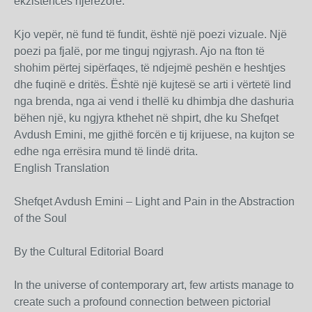
ekzistencës njerëzore.
Kjo vepër, në fund të fundit, është një poezi vizuale. Një
poezi pa fjalë, por me tinguj ngjyrash. Ajo na fton të
shohim përtej sipërfaqes, të ndjejmë peshën e heshtjes
dhe fuqinë e dritës. Është një kujtesë se arti i vërtetë lind
nga brenda, nga ai vend i thellë ku dhimbja dhe dashuria
bëhen një, ku ngjyra kthehet në shpirt, dhe ku Shefqet
Avdush Emini, me gjithë forcën e tij krijuese, na kujton se
edhe nga errësira mund të lindë drita.
English Translation
Shefqet Avdush Emini – Light and Pain in the Abstraction
of the Soul
By the Cultural Editorial Board
In the universe of contemporary art, few artists manage to
create such a profound connection between pictorial