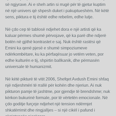
së ngjyrave. Ai e sheh artin si rrugë për të gjetur kuptim
në një univers që shpesh duket i pakuptueshëm. Në këtë
sens, piktura e tij është edhe rebelim, edhe lutje.
Në çdo cep të tablosë ndjehet dora e një artisti që ka
kaluar përmes shumë përvojave, që ka parë dhe ndjerë
botën në gjithë kontrastet e saj. Nuk është rastësi që
Emini ka qenë pjesë e shumë simpoziumeve
ndërkombëtare, ku ka përfaqësuar jo vetëm veten, por
edhe kulturën e tij, shpirtin ballkanik, dhe përmasën
universale të humanizmit.
Në këtë pikturë të vitit 2006, Shefqet Avdush Emini shfaq
një ndjeshmëri të rrallë për kohën dhe njeriun. Ai nuk
pikturon pamje të jashtme, por gjendje të brendshme; nuk
kërkon bukurinë formale, por të vërtetën emocionale. Në
çdo goditje furçeje ndjehet një tension ndërmjet
shkatërrimit dhe ringjalljes – si një cikël i pafund i