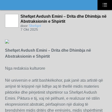
Shefqet Avdush Emini – Drita dhe Dhimbja në
Abstraksionin e Shpirtit
door
Shefqet
7 Okt 2025
Shefqet Avdush Emini – Drita dhe Dhimbja në
Abstraksionin e Shpirtit
Nga redaksia kulturore
Në universin e artit bashkëkohor, pak janë ata artistë që
arrijnë të krijojnë një lidhje aq të thellë midis materies
piktorike dhe përjetimit shpirtëror sa Shefqet Avdush
Emini. Piktura e tij, vaj në pëlhurë, e realizuar në stilin
ekspresionist abstrakt, përfaqëson një dialog të
brendshëm midis dritës dhe errësirës, midis shpërthimit