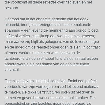
die voortkomt uit diepe reflectie over het leven en het
bestaan.
Het rood dat in het onderste gedeelte van het doek
uitbreekt, brengt daarentegen een sterke emotionele
spanning – een levendige herinnering aan oorlog, bloed,
liefde of verlies. Het lijkt op een wond die niet geneest,
maar aanwezig blijft als getuigenis van de levensenergie
en de moed om de realiteit onder ogen te zien. In contrast
hiermee werken de gele en witte zones op de
achtergrond als een spiritueel licht, als een straal uit een
andere wereld die het drama van de donkere tinten
verzacht.
Technisch gezien is het schilderij van Emini een perfect
voorbeeld van zijn vermogen om verf tot levend materiaal
te maken. De dikke verfstructuren lijken uit het doek te
komen en geven het werk een sculpturaal karakter. De
penseelstreken zijn krachtig, maar gecontroleerd; ze