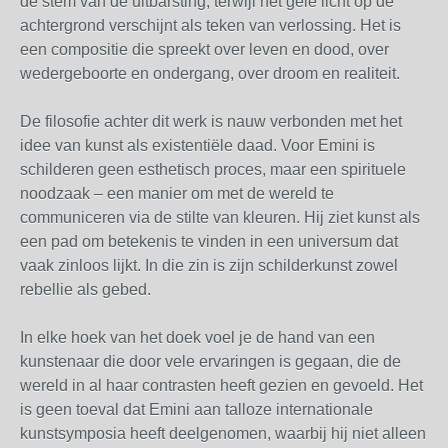
de stem van de uitbarsting, terwijl het gele licht op de
achtergrond verschijnt als teken van verlossing. Het is
een compositie die spreekt over leven en dood, over
wedergeboorte en ondergang, over droom en realiteit.
De filosofie achter dit werk is nauw verbonden met het
idee van kunst als existentiële daad. Voor Emini is
schilderen geen esthetisch proces, maar een spirituele
noodzaak – een manier om met de wereld te
communiceren via de stilte van kleuren. Hij ziet kunst als
een pad om betekenis te vinden in een universum dat
vaak zinloos lijkt. In die zin is zijn schilderkunst zowel
rebellie als gebed.
In elke hoek van het doek voel je de hand van een
kunstenaar die door vele ervaringen is gegaan, die de
wereld in al haar contrasten heeft gezien en gevoeld. Het
is geen toeval dat Emini aan talloze internationale
kunstsymposia heeft deelgenomen, waarbij hij niet alleen