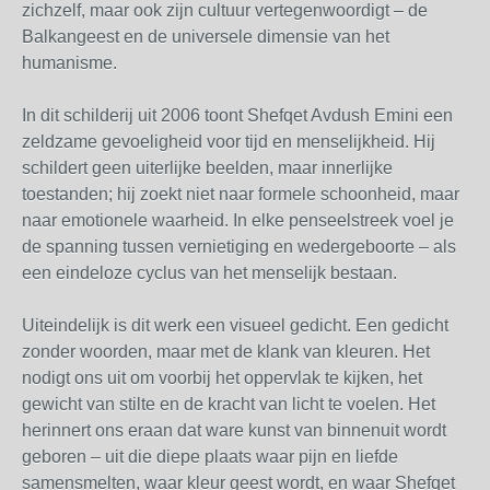
zichzelf, maar ook zijn cultuur vertegenwoordigt – de
Balkangeest en de universele dimensie van het
humanisme.
In dit schilderij uit 2006 toont Shefqet Avdush Emini een
zeldzame gevoeligheid voor tijd en menselijkheid. Hij
schildert geen uiterlijke beelden, maar innerlijke
toestanden; hij zoekt niet naar formele schoonheid, maar
naar emotionele waarheid. In elke penseelstreek voel je
de spanning tussen vernietiging en wedergeboorte – als
een eindeloze cyclus van het menselijk bestaan.
Uiteindelijk is dit werk een visueel gedicht. Een gedicht
zonder woorden, maar met de klank van kleuren. Het
nodigt ons uit om voorbij het oppervlak te kijken, het
gewicht van stilte en de kracht van licht te voelen. Het
herinnert ons eraan dat ware kunst van binnenuit wordt
geboren – uit die diepe plaats waar pijn en liefde
samensmelten, waar kleur geest wordt, en waar Shefqet