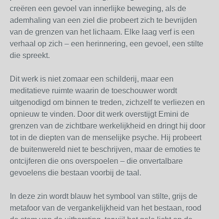
creëren een gevoel van innerlijke beweging, als de
ademhaling van een ziel die probeert zich te bevrijden
van de grenzen van het lichaam. Elke laag verf is een
verhaal op zich – een herinnering, een gevoel, een stilte
die spreekt.
Dit werk is niet zomaar een schilderij, maar een
meditatieve ruimte waarin de toeschouwer wordt
uitgenodigd om binnen te treden, zichzelf te verliezen en
opnieuw te vinden. Door dit werk overstijgt Emini de
grenzen van de zichtbare werkelijkheid en dringt hij door
tot in de diepten van de menselijke psyche. Hij probeert
de buitenwereld niet te beschrijven, maar de emoties te
ontcijferen die ons overspoelen – die onvertalbare
gevoelens die bestaan voorbij de taal.
In deze zin wordt blauw het symbool van stilte, grijs de
metafoor van de vergankelijkheid van het bestaan, rood