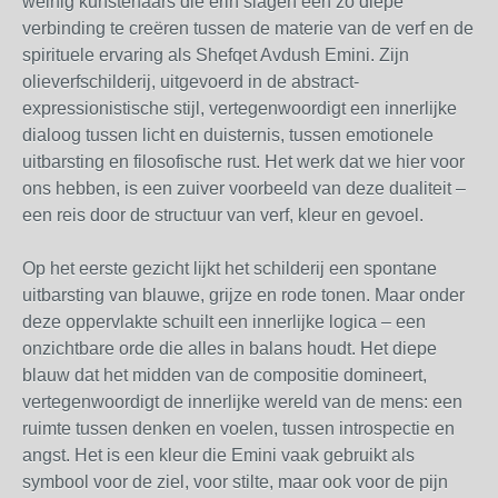
weinig kunstenaars die erin slagen een zo diepe
verbinding te creëren tussen de materie van de verf en de
spirituele ervaring als Shefqet Avdush Emini. Zijn
olieverfschilderij, uitgevoerd in de abstract-
expressionistische stijl, vertegenwoordigt een innerlijke
dialoog tussen licht en duisternis, tussen emotionele
uitbarsting en filosofische rust. Het werk dat we hier voor
ons hebben, is een zuiver voorbeeld van deze dualiteit –
een reis door de structuur van verf, kleur en gevoel.
Op het eerste gezicht lijkt het schilderij een spontane
uitbarsting van blauwe, grijze en rode tonen. Maar onder
deze oppervlakte schuilt een innerlijke logica – een
onzichtbare orde die alles in balans houdt. Het diepe
blauw dat het midden van de compositie domineert,
vertegenwoordigt de innerlijke wereld van de mens: een
ruimte tussen denken en voelen, tussen introspectie en
angst. Het is een kleur die Emini vaak gebruikt als
symbool voor de ziel, voor stilte, maar ook voor de pijn