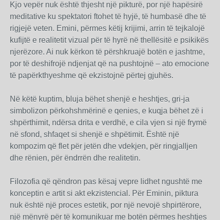
Kjo vepër nuk është thjesht një pikturë, por një hapësirë
meditative ku spektatori ftohet të hyjë, të humbasë dhe të
rigjejë veten. Emini, përmes këtij krijimi, arrin të tejkalojë
kufijtë e realitetit vizual për të hyrë në thellësitë e psikikës
njerëzore. Ai nuk kërkon të përshkruajë botën e jashtme,
por të deshifrojë ndjenjat që na pushtojnë – ato emocione
të papërkthyeshme që ekzistojnë përtej gjuhës.
Në këtë kuptim, bluja bëhet shenjë e heshtjes, gri-ja
simbolizon përkohshmërinë e qenies, e kuqja bëhet zë i
shpërthimit, ndërsa drita e verdhë, e cila vjen si një frymë
në sfond, shfaqet si shenjë e shpëtimit. Është një
kompozim që flet për jetën dhe vdekjen, për ringjalljen
dhe rënien, për ëndrrën dhe realitetin.
Filozofia që qëndron pas kësaj vepre lidhet ngushtë me
konceptin e artit si akt ekzistencial. Për Eminin, piktura
nuk është një proces estetik, por një nevojë shpirtërore,
një mënyrë për të komunikuar me botën përmes heshtjes