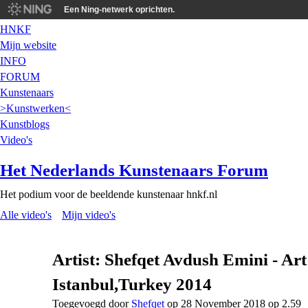
Een Ning-netwerk oprichten.
HNKF
Mijn website
INFO
FORUM
Kunstenaars
>Kunstwerken<
Kunstblogs
Video's
Het Nederlands Kunstenaars Forum
Het podium voor de beeldende kunstenaar hnkf.nl
Alle video's
Mijn video's
Artist: Shefqet Avdush Emini - A
Istanbul,Turkey 2014
Toegevoegd door
Shefqet
op 28 November 2018 op 2.59